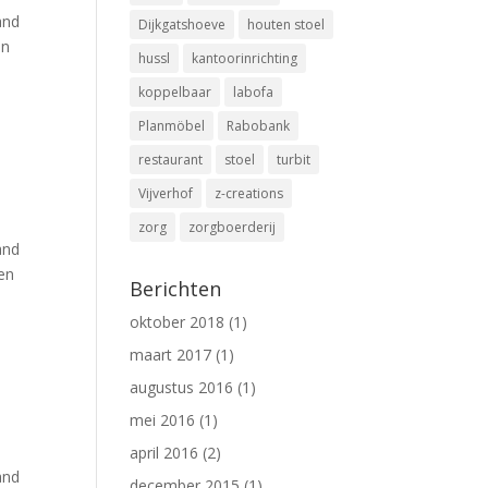
and
Dijkgatshoeve
houten stoel
en
hussl
kantoorinrichting
koppelbaar
labofa
Planmöbel
Rabobank
restaurant
stoel
turbit
Vijverhof
z-creations
zorg
zorgboerderij
and
een
Berichten
oktober 2018
(1)
maart 2017
(1)
augustus 2016
(1)
mei 2016
(1)
april 2016
(2)
and
december 2015
(1)