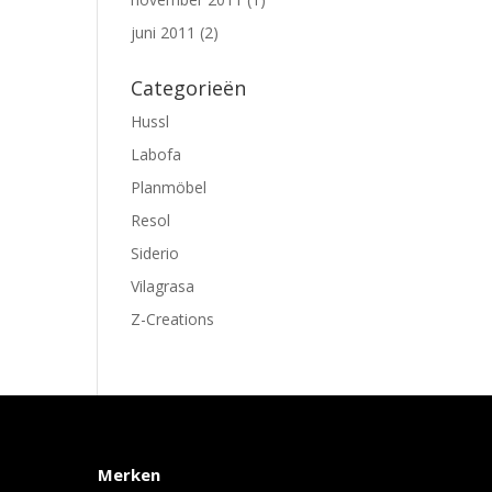
juni 2011
(2)
Categorieën
Hussl
Labofa
Planmöbel
Resol
Siderio
Vilagrasa
Z-Creations
Merken