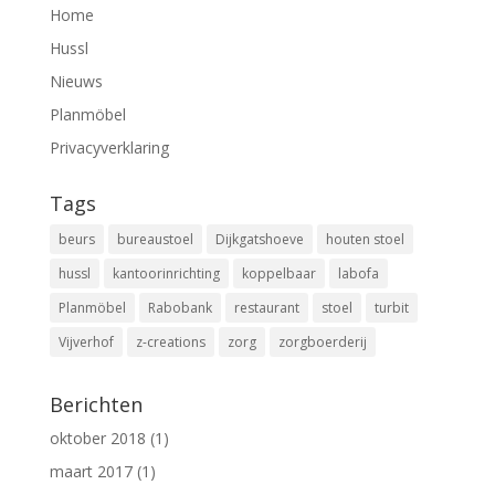
Home
Hussl
Nieuws
Planmöbel
Privacyverklaring
Tags
beurs
bureaustoel
Dijkgatshoeve
houten stoel
hussl
kantoorinrichting
koppelbaar
labofa
Planmöbel
Rabobank
restaurant
stoel
turbit
Vijverhof
z-creations
zorg
zorgboerderij
Berichten
oktober 2018
(1)
maart 2017
(1)