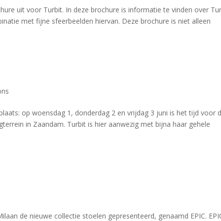
re uit voor Turbit. In deze brochure is informatie te vinden over Tur
atie met fijne sfeerbeelden hiervan. Deze brochure is niet alleen
ons
laats: op woensdag 1, donderdag 2 en vrijdag 3 juni is het tijd voor 
ugterrein in Zaandam. Turbit is hier aanwezig met bijna haar gehele
 Milaan de nieuwe collectie stoelen gepresenteerd, genaamd EPIC. EPI