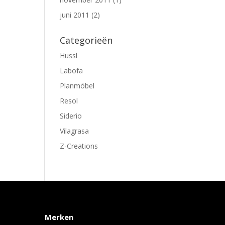
juni 2011
(2)
Categorieën
Hussl
Labofa
Planmöbel
Resol
Siderio
Vilagrasa
Z-Creations
Merken