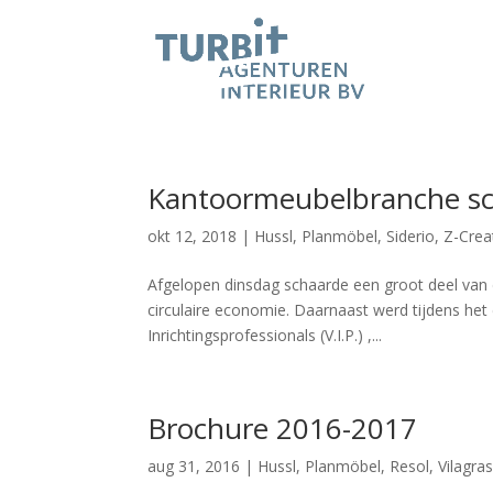
Kantoormeubelbranche scha
okt 12, 2018
|
Hussl
,
Planmöbel
,
Siderio
,
Z-Crea
Afgelopen dinsdag schaarde een groot deel van
circulaire economie. Daarnaast werd tijdens het
Inrichtingsprofessionals (V.I.P.) ,...
Brochure 2016-2017
aug 31, 2016
|
Hussl
,
Planmöbel
,
Resol
,
Vilagra