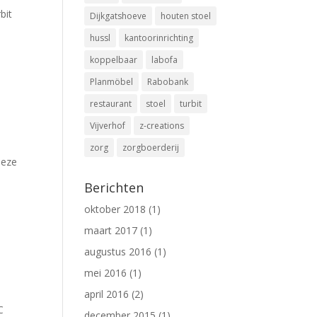
bit
Dijkgatshoeve
houten stoel
hussl
kantoorinrichting
koppelbaar
labofa
Planmöbel
Rabobank
restaurant
stoel
turbit
Vijverhof
z-creations
zorg
zorgboerderij
deze
Berichten
oktober 2018
(1)
maart 2017
(1)
augustus 2016
(1)
mei 2016
(1)
april 2016
(2)
C
december 2015
(1)