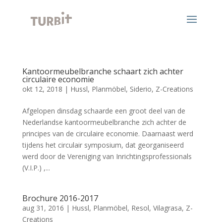
Kantoormeubelbranche schaart zich achter
circulaire economie
okt 12, 2018
|
Hussl
,
Planmöbel
,
Siderio
,
Z-Creations
Afgelopen dinsdag schaarde een groot deel van de
Nederlandse kantoormeubelbranche zich achter de
principes van de circulaire economie. Daarnaast werd
tijdens het circulair symposium, dat georganiseerd
werd door de Vereniging van Inrichtingsprofessionals
(V.I.P.) ,...
Brochure 2016-2017
aug 31, 2016
|
Hussl
,
Planmöbel
,
Resol
,
Vilagrasa
,
Z-
Creations