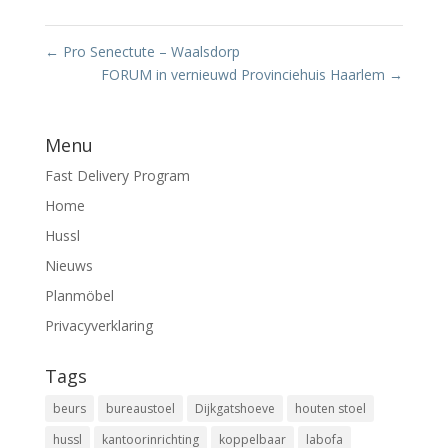
←
Pro Senectute – Waalsdorp
FORUM in vernieuwd Provinciehuis Haarlem
→
Menu
Fast Delivery Program
Home
Hussl
Nieuws
Planmöbel
Privacyverklaring
Tags
beurs
bureaustoel
Dijkgatshoeve
houten stoel
hussl
kantoorinrichting
koppelbaar
labofa