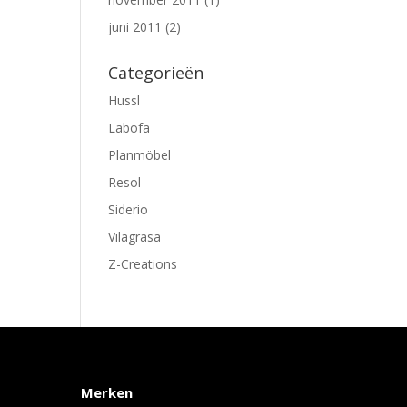
juni 2011
(2)
Categorieën
Hussl
Labofa
Planmöbel
Resol
Siderio
Vilagrasa
Z-Creations
Merken