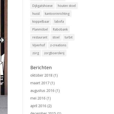
Dijkgatshoeve
houten stoel
hussl
kantoorinrichting
koppelbaar
labofa
Planmöbel
Rabobank
restaurant
stoel
turbit
Vijverhof
z-creations
zorg
zorgboerderij
Berichten
oktober 2018
(1)
maart 2017
(1)
augustus 2016
(1)
mei 2016
(1)
april 2016
(2)
december 2015
(1)